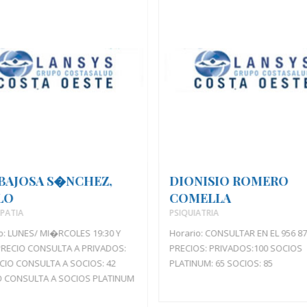
BAJOSA S�NCHEZ,
DIONISIO ROMERO
LO
COMELLA
PATIA
PSIQUIATRIA
o: LUNES/ MI�RCOLES 19:30 Y
Horario: CONSULTAR EN EL 956 87
PRECIO CONSULTA A PRIVADOS:
PRECIOS: PRIVADOS:100 SOCIOS
CIO CONSULTA A SOCIOS: 42
PLATINUM: 65 SOCIOS: 85
O CONSULTA A SOCIOS PLATINUM