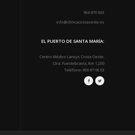
956 870 603
info@clinicacostaoeste.es
EL PUERTO DE SANTA MARÍA:
Centro Médico Lansys Costa Oeste:
Ctra. Fuentebravía, Km 1,200
Teléfono: 956 87 06 03