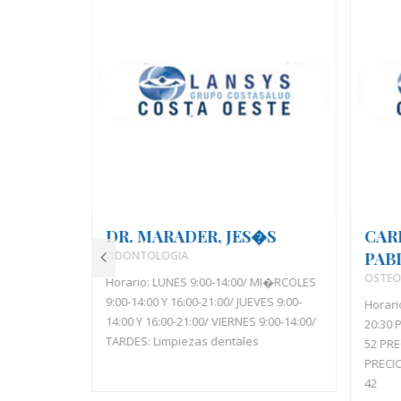
ODES,
DR. MARADER, JES�S
CAR
ODONTOLOGIA
PAB
/ MARTES
OSTEO
Horario: LUNES 9:00-14:00/ MI�RCOLES
9:00-14:00 Y 16:00-21:00/ JUEVES 9:00-
Horari
14:00 Y 16:00-21:00/ VIERNES 9:00-14:00/
20:30 
TARDES: Limpiezas dentales
52 PRE
PRECI
42