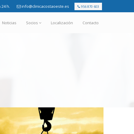
 24 h.
info@clinicacostaoeste.es
956 870 603
Noticias
Socios
Localización
Contacto