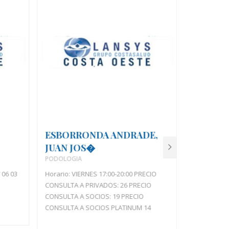
ESBORRONDA ANDRADE,
JUAN JOS�
ABELED
PODOLOGIA
MARIA
 06 03
Horario: VIERNES 17:00-20:00 PRECIO
PSICOLOGIA
CONSULTA A PRIVADOS: 26 PRECIO
Horario: JU
CONSULTA A SOCIOS: 19 PRECIO
CONSULTA A
CONSULTA A SOCIOS PLATINUM 14
CONSULTA A
CONSULTA 