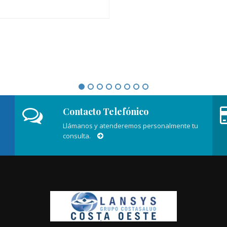
Contacto Telefónico
Llámanos y atenderemos personalmente tu
consulta.