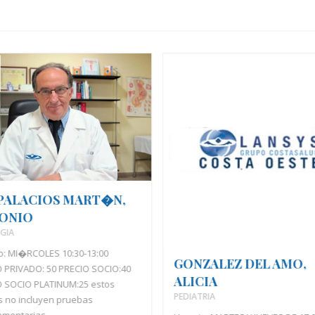
 PALACIOS MART�N,
ONIO
GIA
o: MI�RCOLES 10:30-13:00
GONZALEZ DEL AMO,
 PRIVADO: 50 PRECIO SOCIO:40
ALICIA
 SOCIO PLATINUM:25 estos
PEDIATRIA
s no incluyen pruebas
ementarias