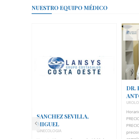
NUESTRO EQUIPO MÉDICO
DR.
ANT
UROLO
Horari
VIA,
SANCHEZ SEVILLA,
PRECIO
MIGUEL
PRECIO
GINECOLOGIA
precio
compl