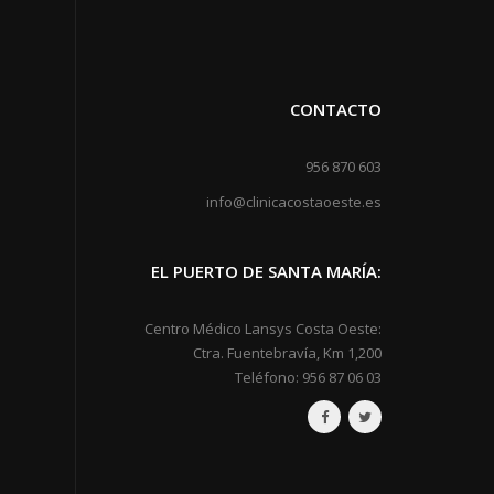
CONTACTO
956 870 603
info@clinicacostaoeste.es
EL PUERTO DE SANTA MARÍA:
Centro Médico Lansys Costa Oeste:
Ctra. Fuentebravía, Km 1,200
Teléfono: 956 87 06 03