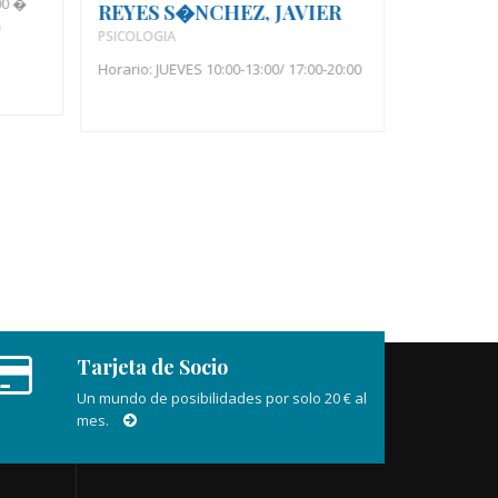
18:00-20:00
00 �
REYES S�NCHEZ, JAVIER
O
PSICOLOGIA
Horario: JUEVES 10:00-13:00/ 17:00-20:00
Tarjeta de Socio
Un mundo de posibilidades por solo 20 € al
mes.