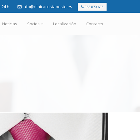
 24 h.
info@clinicacostaoeste.es
956 870 603
Noticias
Socios
Localización
Contacto