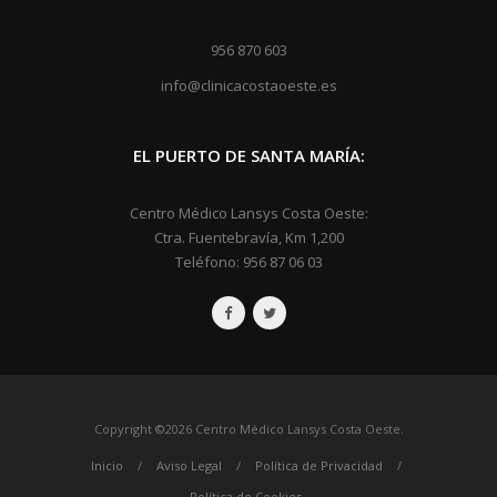
956 870 603
info@clinicacostaoeste.es
EL PUERTO DE SANTA MARÍA:
Centro Médico Lansys Costa Oeste:
Ctra. Fuentebravía, Km 1,200
Teléfono: 956 87 06 03
Copyright
©
2026 Centro Médico Lansys Costa Oeste.
Inicio
/
Aviso Legal
/
Política de Privacidad
/
Política de Cookies